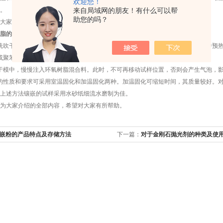
欢迎您！
。
来自局域网的朋友！有什么可以帮
助您的吗？
家讲解的产品特点，那么小编接下来进一步讲解使用方法有哪些？
脂的使用
方法：
吹干。滑石粉、硅微粉等填料预先烘干。环氧树脂在标准值下烘箱内或热水浴中预热
聚苯乙稀苯溶液作脱模剂涂于模具内壁。
模中，慢慢注入环氧树脂混合料。此时，不可再移动试样位置，否则会产生气泡，影
性质和要求可采用室温固化和加温固化两种。加温固化可缩短时间，其质量较好。对
上述方法镶嵌的试样采用水砂纸细流水磨制为佳。
大家介绍的全部内容，希望对大家有所帮助。
嵌粉的产品特点及存储方法
下一篇：
对于金刚石抛光剂的种类及使
哦