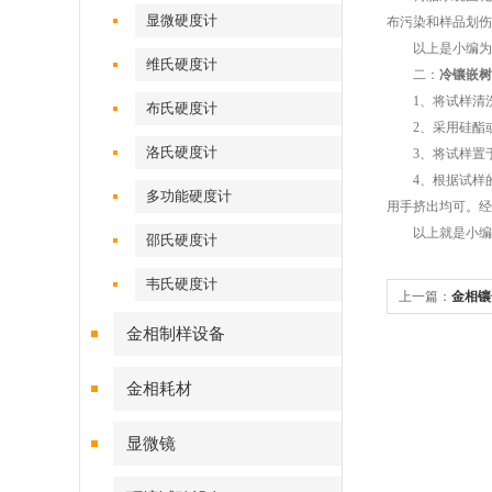
显微硬度计
布污染和样品划伤
以上是小编为大
维氏硬度计
二：
冷镶嵌树
1、将试样清洗
布氏硬度计
2、采用硅酯或
洛氏硬度计
3、将试样置于
4、根据试样的
多功能硬度计
用手挤出均可。经
以上就是小编为
邵氏硬度计
韦氏硬度计
上一篇：
金相镶
金相制样设备
金相耗材
显微镜