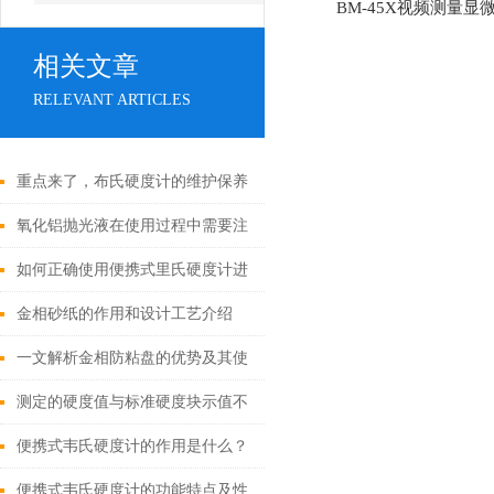
BM-45X视频测量显
相关文章
RELEVANT ARTICLES
重点来了，布氏硬度计的维护保养
氧化铝抛光液在使用过程中需要注
意哪些安全事项？
如何正确使用便携式里氏硬度计进
行测量？
金相砂纸的作用和设计工艺介绍
一文解析金相防粘盘的优势及其使
用方法
测定的硬度值与标准硬度块示值不
一致，是什么原因造成的
便携式韦氏硬度计的作用是什么？
又有哪些特点？
便携式韦氏硬度计的功能特点及性