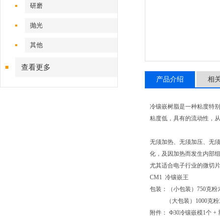
研磨
抛光
其他
查看更多
产品介绍
相
冷镶嵌树脂是一种粘度特别
粘度低，具有的流动性，从
无须加热、无须加压、无
化，及因加热而发生内部
尤其适合电子行业的微切
CM1 冷镶嵌王
包装：（小包装）750克粉末 
（大包装）1000克粉末 +
附件： Ф30冷镶嵌模1个 