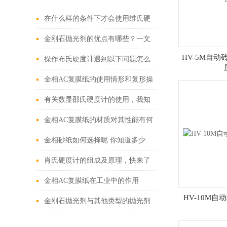
在什么样的条件下才会使用维氏硬
度计进行测量？
金刚石抛光剂的优点有哪些？一文
HV-5M自
带你认识
操作布氏硬度计遇到以下问题怎么
办？
金相AC复膜纸的使用情形和复形操
作
有关数显邵氏硬度计的使用，我知
道就这么多
金相AC复膜纸的材质对其性能有何
影响？
金相砂纸如何选择呢 你知道多少
肖氏硬度计的组成及原理，快来了
解一下！
金相AC复膜纸在工业中的作用
HV-10M
金刚石抛光剂与其他类型的抛光剂
相比有何优势？