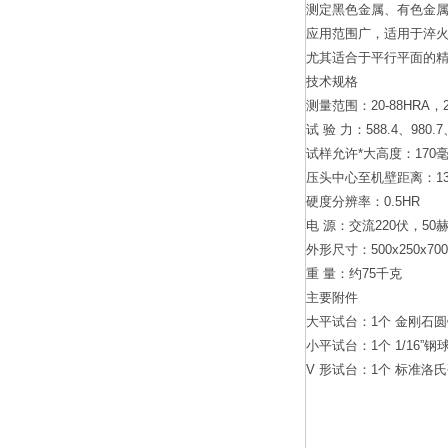
测定黑色金属、有色金
应用范围广，适用于淬
尤其适合于平行平面的
技术规格
测量范围：20-88HRA，20
试 验 力：588.4、980
试样允许*大高度：170
压头中心至机壁距离：13
硬度分辨率：0.5HR
电 源：交流220伏，50
外形尺寸：500x250x70
重 量：约75千克
主要附件
大平试台：1个 金刚石圆
小平试台：1个 1/16”钢
V 形试台：1个 标准洛氏