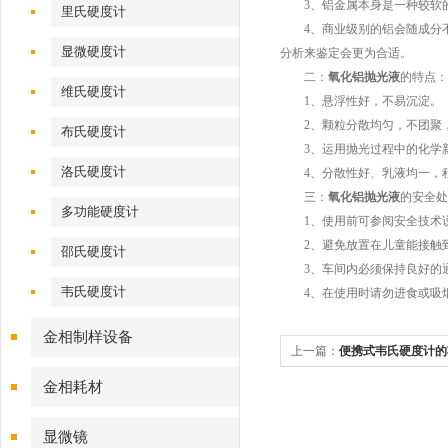
3、铝金属本身是一种较软的
里氏硬度计
4、商业级别的铝会随成分不
显微硬度计
分析来鉴定会更为合适。
二：
氧化铝抛光液
的特点：
维氏硬度计
1、悬浮性好，不易沉淀。
2、颗粒分散均匀，不团聚，
布氏硬度计
3、运用抛光过程中的化学新
洛氏硬度计
4、分散性好、乳液均一，程
三：
氧化铝抛光液
的安全处
多功能硬度计
1、使用前可参阅安全技术
2、避免放置在儿童能接触到
邵氏硬度计
3、车间内必须保持良好的
韦氏硬度计
4、在使用时请勿进食或吸
金相制样设备
上一篇：
便携式韦氏硬度计的
金相耗材
显微镜