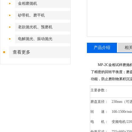
金相磨抛机
砂带机、磨平机
老款抛光机、预磨机
电解抛光、振动抛光
产品介绍
相
查看更多
MP-2C金相试样磨
了精密的回转平衡度；磨
功能，防止磨削物累积沉
主要参数：
磨盘直径： 230mm（可
转 速： 100-1500r
电 机： 变频电机/220
外形尺寸： 755×660×3